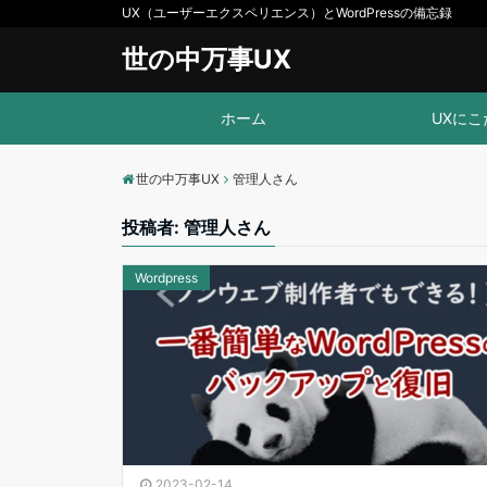
UX（ユーザーエクスペリエンス）とWordPressの備忘録
世の中万事UX
ホーム
UXにこ
世の中万事UX
管理人さん
投稿者:
管理人さん
Wordpress
2023-02-14