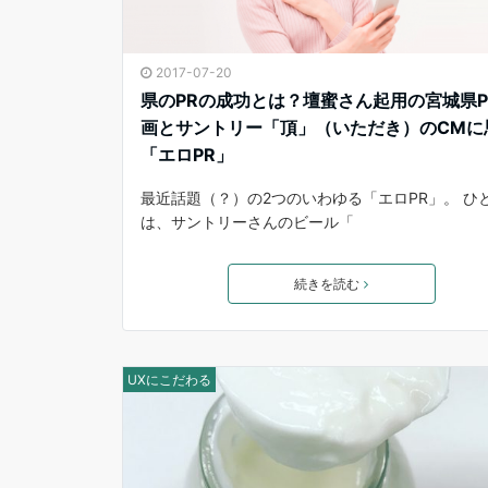
2017-07-20
県のPRの成功とは？壇蜜さん起用の宮城県P
画とサントリー「頂」（いただき）のCMに
「エロPR」
最近話題（？）の2つのいわゆる「エロPR」。 ひ
は、サントリーさんのビール「
続きを読む
UXにこだわる