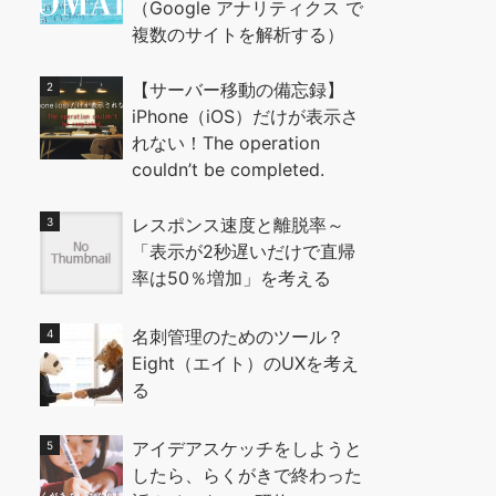
（Google アナリティクス で
複数のサイトを解析する）
【サーバー移動の備忘録】
iPhone（iOS）だけが表示さ
れない！The operation
couldn’t be completed.
レスポンス速度と離脱率～
「表示が2秒遅いだけで直帰
率は50％増加」を考える
名刺管理のためのツール？
Eight（エイト）のUXを考え
る
アイデアスケッチをしようと
したら、らくがきで終わった