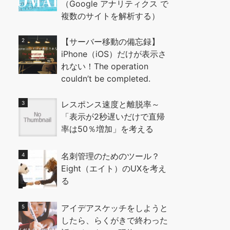
（Google アナリティクス で
複数のサイトを解析する）
【サーバー移動の備忘録】
iPhone（iOS）だけが表示さ
れない！The operation
couldn’t be completed.
レスポンス速度と離脱率～
「表示が2秒遅いだけで直帰
率は50％増加」を考える
名刺管理のためのツール？
Eight（エイト）のUXを考え
る
アイデアスケッチをしようと
したら、らくがきで終わった