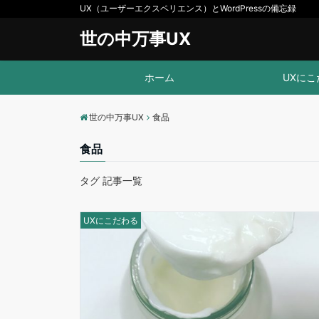
UX（ユーザーエクスペリエンス）とWordPressの備忘録
世の中万事UX
ホーム
UXにこ
世の中万事UX
食品
食品
タグ 記事一覧
UXにこだわる