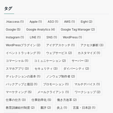
タグ
.htaccess
(1)
Apple
(1)
ASO
(1)
AWS
(1)
Eight
(2)
Google
(5)
Google Analytics
(4)
Google Tag Manager
(2)
Instagram
(1)
LINE
(1)
SNS
(1)
WordPress
(1)
WordPressプラグイン
(2)
アイデアスケッチ
(1)
アクセス解析
(3)
イベントトラッキング
(1)
ウェブサービス
(2)
カスタマイズ
(1)
コマーシャル
(1)
コミュニケーション
(2)
サーバー
(3)
スマホアプリ
(3)
セキュリティ
(3)
ダイバーシティ
(2)
ディレクションの基本
(1)
ノンウェブ制作者
(2)
バックアップと復旧
(1)
プロモーション
(1)
マルチデバイス
(1)
マーケティング
(5)
メールクライアント
(1)
ワークショップ
(2)
仕事の仕方
(3)
仕事効率化
(5)
働き方改革
(2)
教育訓練給付制度
(2)
書評
(2)
炎上
(1)
言葉・日本語
(1)