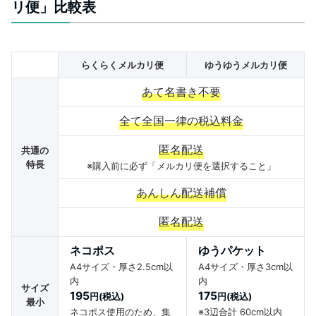
リ便」比較表
らくらくメルカリ便
ゆうゆうメルカリ便
あて名書き不要
全て全国一律の税込料金
匿名配送
共通の
特長
※購入前に必ず「メルカリ便を選択すること」
あんしん配送補償
匿名配送
ネコポス
ゆうパケット
A4サイズ・厚さ2.5cm以
A4サイズ・厚さ3cm以
内
内
サイズ
195
175
円(税込)
円(税込)
最小
ネコポス使用のため、集
※3辺合計 60cm以内