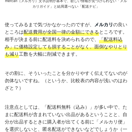
mercari（メルカリ）文字説明が基本で、欲しい情報が見つけられない「メル
カリガイド」と結局選べない「配送ナビ」
使ってみるまで気づかなかったのですが、
メルカリ
の良い
ところは
配送費用が全国一律の金額にできる
ところです。
相手が決まる前に配送料を決められるので、
「配送料込
み」に価格設定しても損することがなく、面倒なやりとり
も減り
工数を大幅に削減できます。
その割に、そういったことを分かりやすく伝えてないのが
勿体ないですね。（というか、比較表の内容が浅いのはわ
ざと？）
注意点としては、「配送料無料（込み）」が多い中で、た
まに配送料が含まれていない出品があるということと、自
分が出品するときに購入者が出てくる前に「メルカリ便」
を選択しないと、匿名配送ができないなどでしょうか（一