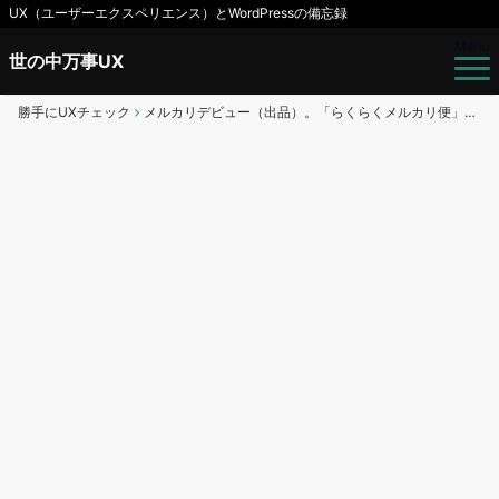
UX（ユーザーエクスペリエンス）とWordPressの備忘録
Menu
世の中万事UX
勝手にUXチェック
メルカリデビュー（出品）。「らくらくメルカリ便」と「ゆうゆうメルカリ便」配送方法は結局どれがいいの？が最大の謎