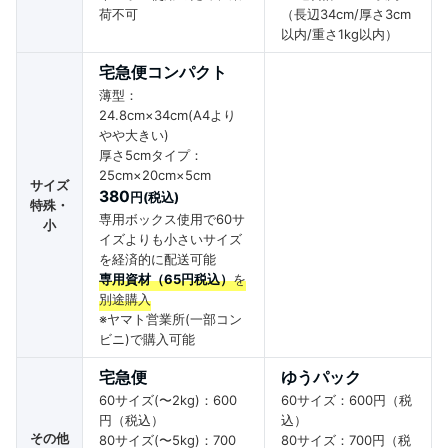
荷不可
（長辺34cm/厚さ3cm
以内/重さ1kg以内）
宅急便コンパクト
薄型：
24.8cm×34cm(A4より
やや大きい)
厚さ5cmタイプ：
25cm×20cm×5cm
サイズ
380
円(税込)
特殊・
専用ボックス使用で60サ
小
イズよりも小さいサイズ
を経済的に配送可能
専用資材（65円税込）
を
別途購入
※ヤマト営業所(一部コン
ビニ)で購入可能
宅急便
ゆうパック
60サイズ(〜2kg)：600
60サイズ：600円（税
円（税込）
込）
その他
80サイズ(〜5kg)：700
80サイズ：700円（税