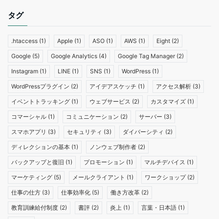
タグ
.htaccess
(1)
Apple
(1)
ASO
(1)
AWS
(1)
Eight
(2)
Google
(5)
Google Analytics
(4)
Google Tag Manager
(2)
Instagram
(1)
LINE
(1)
SNS
(1)
WordPress
(1)
WordPressプラグイン
(2)
アイデアスケッチ
(1)
アクセス解析
(3)
イベントトラッキング
(1)
ウェブサービス
(2)
カスタマイズ
(1)
コマーシャル
(1)
コミュニケーション
(2)
サーバー
(3)
スマホアプリ
(3)
セキュリティ
(3)
ダイバーシティ
(2)
ディレクションの基本
(1)
ノンウェブ制作者
(2)
バックアップと復旧
(1)
プロモーション
(1)
マルチデバイス
(1)
マーケティング
(5)
メールクライアント
(1)
ワークショップ
(2)
仕事の仕方
(3)
仕事効率化
(5)
働き方改革
(2)
教育訓練給付制度
(2)
書評
(2)
炎上
(1)
言葉・日本語
(1)