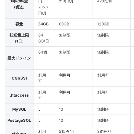
1年の料金
円
213円/月
428円/月
（税込）
205.6
円/月
容量
64GB
60GB
120GB
転送量上限
64
無制限
無制限
GB/日
（1日）
64個
無制限
無制限
最大ドメイン
利用
利用可
利用可
CGI/SSI
可
利用
利用可
利用可
.htaccess
可
MySQL
5
10
無制限
PostageSQL
5
10
無制限
利用
515円/月
381円/月