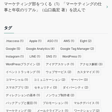
マーケティング部をつくる（1）「マーケティングの仕
事と年収のリアル」（山口義宏 著）を読んで
タグ
.htaccess
(1)
Apple
(1)
ASO
(1)
AWS
(1)
Eight
(2)
Google
(5)
Google Analytics
(4)
Google Tag Manager
(2)
Instagram
(1)
LINE
(1)
SNS
(1)
WordPress
(1)
WordPressプラグイン
(2)
アイデアスケッチ
(1)
アクセス解析
(3)
イベントトラッキング
(1)
ウェブサービス
(2)
カスタマイズ
(1)
コマーシャル
(1)
コミュニケーション
(2)
サーバー
(3)
スマホアプリ
(3)
セキュリティ
(3)
ダイバーシティ
(2)
ディレクションの基本
(1)
ノンウェブ制作者
(2)
バックアップと復旧
(1)
プロモーション
(1)
マルチデバイス
(1)
マーケティング
(5)
メールクライアント
(1)
ワークショップ
(2)