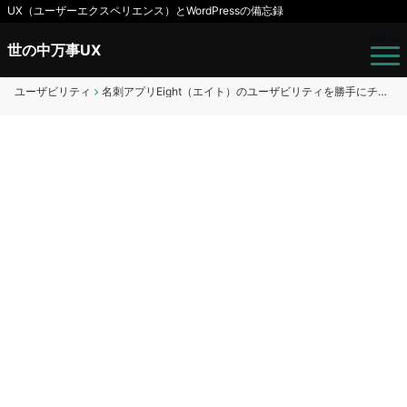
UX（ユーザーエクスペリエンス）とWordPressの備忘録
Menu
世の中万事UX
ユーザビリティ
名刺アプリEight（エイト）のユーザビリティを勝手にチェック