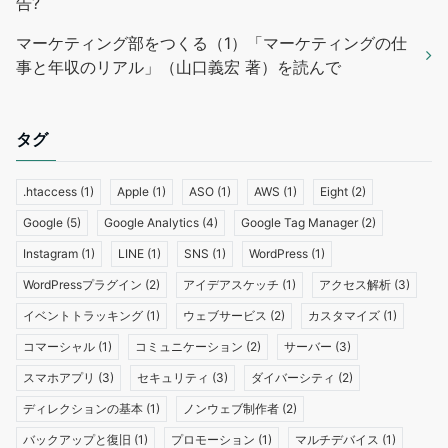
告?
マーケティング部をつくる（1）「マーケティングの仕
事と年収のリアル」（山口義宏 著）を読んで
タグ
.htaccess
(1)
Apple
(1)
ASO
(1)
AWS
(1)
Eight
(2)
Google
(5)
Google Analytics
(4)
Google Tag Manager
(2)
Instagram
(1)
LINE
(1)
SNS
(1)
WordPress
(1)
WordPressプラグイン
(2)
アイデアスケッチ
(1)
アクセス解析
(3)
イベントトラッキング
(1)
ウェブサービス
(2)
カスタマイズ
(1)
コマーシャル
(1)
コミュニケーション
(2)
サーバー
(3)
スマホアプリ
(3)
セキュリティ
(3)
ダイバーシティ
(2)
ディレクションの基本
(1)
ノンウェブ制作者
(2)
バックアップと復旧
(1)
プロモーション
(1)
マルチデバイス
(1)